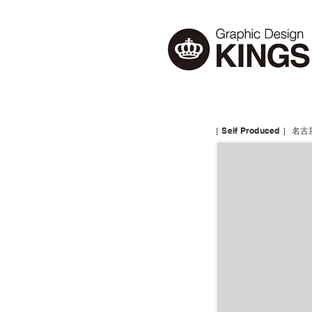
［ Self Produced ］
名古