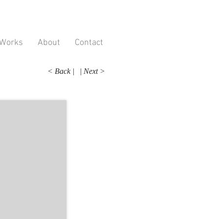
Works
About
Contact
< Back |
| Next >